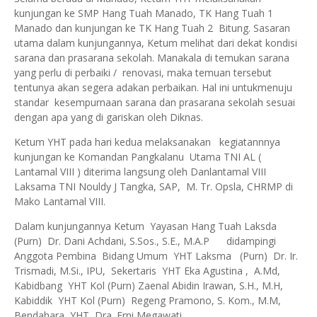
kunjungan ke SMP Hang Tuah Manado, TK Hang Tuah 1
Manado dan kunjungan ke TK Hang Tuah 2 Bitung. Sasaran
utama dalam kunjungannya, Ketum melihat dari dekat kondisi
sarana dan prasarana sekolah. Manakala di temukan sarana
yang perlu di perbaiki / renovasi, maka temuan tersebut
tentunya akan segera adakan perbaikan. Hal ini untukmenuju
standar kesempurnaan sarana dan prasarana sekolah sesuai
dengan apa yang di gariskan oleh Diknas.
Ketum YHT pada hari kedua melaksanakan kegiatannnya
kunjungan ke Komandan Pangkalanu Utama TNI AL (
Lantamal VIII ) diterima langsung oleh Danlantamal VIII
Laksama TNI Nouldy J Tangka, SAP, M. Tr. Opsla, CHRMP di
Mako Lantamal VIII.
Dalam kunjungannya Ketum Yayasan Hang Tuah Laksda
(Purn) Dr. Dani Achdani, S.Sos., S.E., M.A.P didampingi
Anggota Pembina Bidang Umum YHT Laksma (Purn) Dr. Ir.
Trismadi, M.Si., IPU, Sekertaris YHT Eka Agustina , A.Md,
Kabidbang YHT Kol (Purn) Zaenal Abidin Irawan, S.H., M.H,
Kabiddik YHT Kol (Purn) Regeng Pramono, S. Kom., M.M,
Bendahara YHT Dra. Erni Megawati.