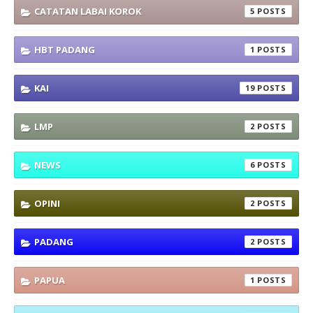
CATATAN LABAI KOROK
5
HBT PADANG
1
KAI
19
LMP
2
NEWS
6
OPINI
2
PADANG
2
PAPUA
1