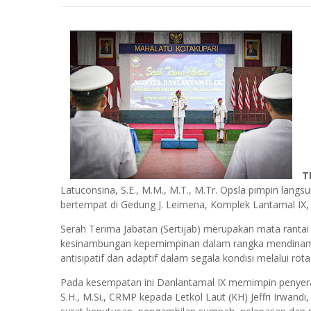
T
Latuconsina, S.E., M.M., M.T., M.Tr. Opsla pimpin langs
bertempat di Gedung J. Leimena, Komplek Lantamal IX,
Serah Terima Jabatan (Sertijab) merupakan mata rant
kesinambungan kepemimpinan dalam rangka mendinamisk
antisipatif dan adaptif dalam segala kondisi melalui rota
Pada kesempatan ini Danlantamal IX memimpin penyeraha
S.H., M.Si., CRMP kepada Letkol Laut (KH) Jeffri Irwand