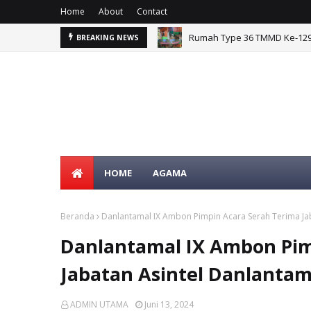
Home
About
Contact
Rumah Type 36 TMMD Ke-129 
BREAKING NEWS
Satgas TMMD Ke-129 Pastik
HOME
AGAMA
Beranda
Danlantamal IX Ambon Pimpin Acara Serah Terima Jab
SE
Danlantamal IX Ambon Pim
Jabatan Asintel Danlantam
ADMIN UTAMA
Juni 13, 2024