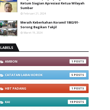
Ketum Siagian Apresiasi Ketua Wilayah
Sumbar
Februari 21, 2024
Meraih Keberkahan Koramil 1802/01-
Sorong Bagikan Takjil
Maret 19, 2024
LABELS
AMBON
1
CATATAN LABAI KOROK
5
HBT PADANG
1
KAI
19