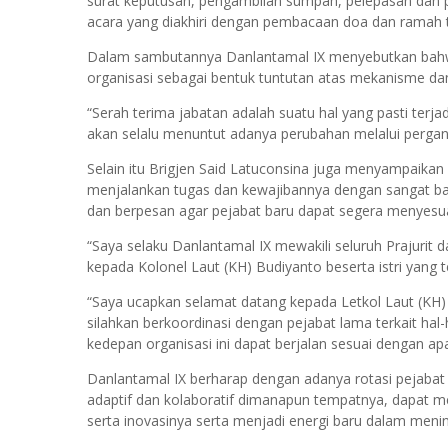
surat keputusan, pengambilan sumpah, pelepasan dan 
acara yang diakhiri dengan pembacaan doa dan ramah
Dalam sambutannya Danlantamal IX menyebutkan bahwa s
organisasi sebagai bentuk tuntutan atas mekanisme da
“Serah terima jabatan adalah suatu hal yang pasti terja
akan selalu menuntut adanya perubahan melalui perga
Selain itu Brigjen Said Latuconsina juga menyampaikan
menjalankan tugas dan kewajibannya dengan sangat ba
dan berpesan agar pejabat baru dapat segera menyesu
“Saya selaku Danlantamal IX mewakili seluruh Prajurit
kepada Kolonel Laut (KH) Budiyanto beserta istri yang
“Saya ucapkan selamat datang kepada Letkol Laut (KH) 
silahkan berkoordinasi dengan pejabat lama terkait hal
kedepan organisasi ini dapat berjalan sesuai dengan ap
Danlantamal IX berharap dengan adanya rotasi pejabat 
adaptif dan kolaboratif dimanapun tempatnya, dapat 
serta inovasinya serta menjadi energi baru dalam meni