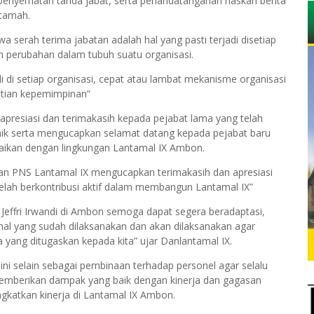
penyematan tanda jabat, serta penandatanganan naskah berita
 tamah.
erah terima jabatan adalah hal yang pasti terjadi disetiap
n perubahan dalam tubuh suatu organisasi.
di di setiap organisasi, cepat atau lambat mekanisme organisasi
ntian kepemimpinan”
 apresiasi dan terimakasih kepada pejabat lama yang telah
ik serta mengucapkan selamat datang kepada pejabat baru
aikan dengan lingkungan Lantamal IX Ambon.
 dan PNS Lantamal IX mengucapkan terimakasih dan apresiasi
 telah berkontribusi aktif dalam membangun Lantamal IX”
Jeffri Irwandi di Ambon semoga dapat segera beradaptasi,
-hal yang sudah dilaksanakan dan akan dilaksanakan agar
a yang ditugaskan kepada kita” ujar Danlantamal IX.
ini selain sebagai pembinaan terhadap personel agar selalu
memberikan dampak yang baik dengan kinerja dan gagasan
ngkatkan kinerja di Lantamal IX Ambon.