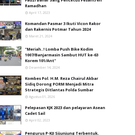
Fauzi Bahar Sang Pencetus Pesantren
Ramadhan
April 17, 2023
Komandan Pasmar 3 Ikuti Vicon Rakor
dan Rakernis Potmar Tahun 2024
Maret 21, 2024
"Meriah..! Lomba Push Bike Kodim
1007/Banjarmasin Sambut HUT ke-63
Korem 101/Ant"
Desember 14, 2024
Kombes Pol. H.M. Reza Chairul Akbar
Sidiq Dorong PORM Menjadi Mitra
Strategis Ditlantas Polda Sumbar
Agustus 01, 2026
Pelepasan KJK 2023 dan pelayaran Asean
Cadet Sail
April 02, 2023
Pengurus P-KJI Sijunjung Terbentuk,