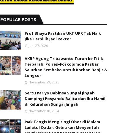
POPULAR POSTS
Prof Bhayu Pastikan UKT UPR Tak Naik
Jika Terpilih Jadi Rektor
Juni 27, 2026
AKBP Agung Tribawanto Turun ke Titik
Terparah, Polres–Forkopimda Pasbar
Salurkan Sembako untuk Korban Banjir &
Longsor
November 29, 2025
Sertu Pariyo Babinsa Sungai Jingah
Dampingi Posyandu Balita dan Ibu Hamil
di Kelurahan Sungai Jingah
November 18, 2024
Isak Tangis Mengiringi Obor di Malam
Lailatul Qadar: Gebrakan Menyentuh