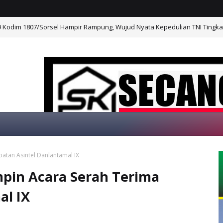
Kodim 1807/Sorsel Hampir Rampung, Wujud Nyata Kepedulian TNI Tingk
an Kesehatan Warga Masyarakat dan Personel Tetap Prima Demi Sukses
atan Asintel Danlantamal IX
LAMAT DATANG DI WEBSITE KAMI, "SECANGKI
pin Acara Serah Terima
al IX