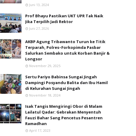
Juni 13, 2024
Prof Bhayu Pastikan UKT UPR Tak Naik
Jika Terpilih Jadi Rektor
Juni 27, 2026
AKBP Agung Tribawanto Turun ke Titik
Terparah, Polres–Forkopimda Pasbar
Salurkan Sembako untuk Korban Banjir &
Longsor
November 29, 2025
Sertu Pariyo Babinsa Sungai Jingah
Dampingi Posyandu Balita dan Ibu Hamil
di Kelurahan Sungai Jingah
November 18, 2024
Isak Tangis Mengiringi Obor di Malam
Lailatul Qadar: Gebrakan Menyentuh
Fauzi Bahar Sang Pencetus Pesantren
Ramadhan
April 17, 2023