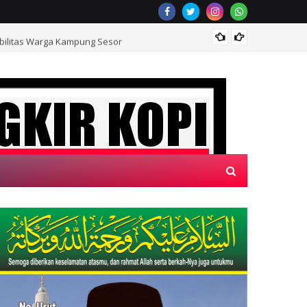
bilitas Warga Kampung Sesor
Rumah 
NG DI WEBSITE KAMI, "SECANGKIR KOPI"