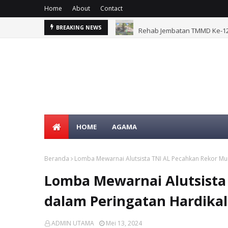
Home
About
Contact
Rehab Jembatan TMMD Ke-129
BREAKING NEWS
HOME
AGAMA
Beranda
Lomba Mewarnai Alutsista TNI AL Pecahkan Rekor Mur
Lomba Mewarnai Alutsista
dalam Peringatan Hardikal
ADMIN UTAMA
Mei 13, 2024