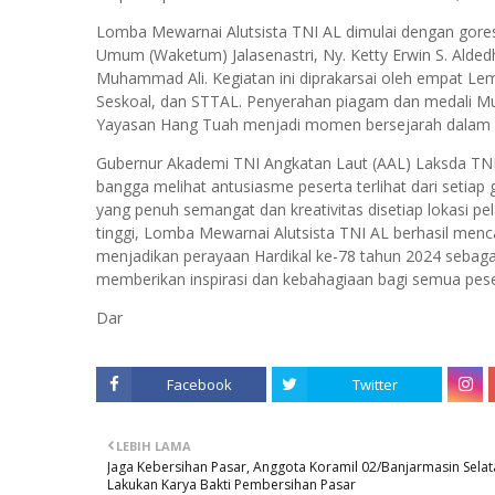
Lomba Mewarnai Alutsista TNI AL dimulai dengan gores
Umum (Waketum) Jalasenastri, Ny. Ketty Erwin S. Alde
Muhammad Ali. Kegiatan ini diprakarsai oleh empat Lem
Seskoal, dan STTAL. Penyerahan piagam dan medali Mu
Yayasan Hang Tuah menjadi momen bersejarah dalam a
Gubernur Akademi TNI Angkatan Laut (AAL) Laksda TNI 
bangga melihat antusiasme peserta terlihat dari setia
yang penuh semangat dan kreativitas disetiap lokasi p
tinggi, Lomba Mewarnai Alutsista TNI AL berhasil men
menjadikan perayaan Hardikal ke-78 tahun 2024 sebaga
memberikan inspirasi dan kebahagiaan bagi semua peser
Dar
Facebook
Twitter
LEBIH LAMA
Jaga Kebersihan Pasar, Anggota Koramil 02/Banjarmasin Sela
Lakukan Karya Bakti Pembersihan Pasar