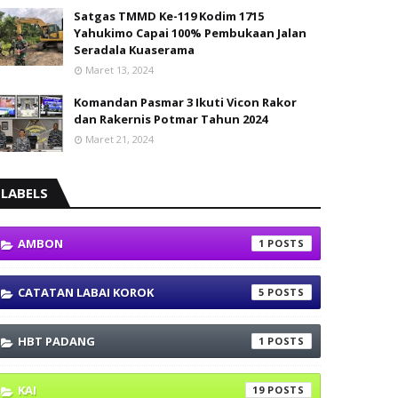
Satgas TMMD Ke-119 Kodim 1715
Yahukimo Capai 100% Pembukaan Jalan
Seradala Kuaserama
Maret 13, 2024
Komandan Pasmar 3 Ikuti Vicon Rakor
dan Rakernis Potmar Tahun 2024
Maret 21, 2024
LABELS
AMBON
1
CATATAN LABAI KOROK
5
HBT PADANG
1
KAI
19