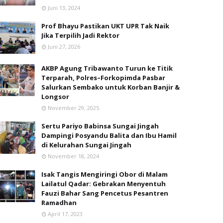
Juni 13, 2024
Prof Bhayu Pastikan UKT UPR Tak Naik
Jika Terpilih Jadi Rektor
Juni 27, 2026
AKBP Agung Tribawanto Turun ke Titik
Terparah, Polres–Forkopimda Pasbar
Salurkan Sembako untuk Korban Banjir &
Longsor
November 29, 2025
Sertu Pariyo Babinsa Sungai Jingah
Dampingi Posyandu Balita dan Ibu Hamil
di Kelurahan Sungai Jingah
November 18, 2024
Isak Tangis Mengiringi Obor di Malam
Lailatul Qadar: Gebrakan Menyentuh
Fauzi Bahar Sang Pencetus Pesantren
Ramadhan
April 17, 2023