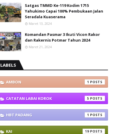
Satgas TMMD Ke-119 Kodim 1715
Yahukimo Capai 100% Pembukaan Jalan
Seradala Kuaserama
Maret 13, 2024
Komandan Pasmar 3 Ikuti Vicon Rakor
dan Rakernis Potmar Tahun 2024
Maret 21, 2024
LABELS
AMBON
1
CATATAN LABAI KOROK
5
HBT PADANG
1
KAI
19