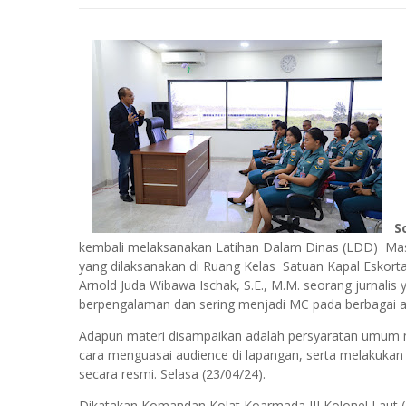
S
kembali melaksanakan Latihan Dalam Dinas (LDD) Mast
yang dilaksanakan di Ruang Kelas Satuan Kapal Eskorta K
Arnold Juda Wibawa Ischak, S.E., M.M. seorang jurnali
berpengalaman dan sering menjadi MC pada berbagai a
Adapun materi disampaikan adalah persyaratan umum m
cara menguasai audience di lapangan, serta melakuka
secara resmi. Selasa (23/04/24).
Dikatakan Komandan Kolat Koarmada III Kolonel Laut (