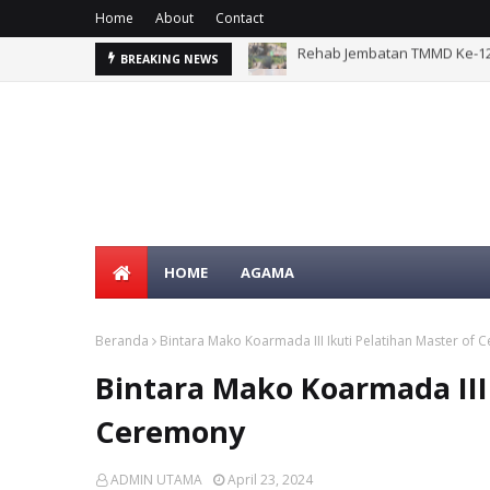
Home
About
Contact
g Sesor
Rumah Type 36 TMMD Ke-129 
BREAKING NEWS
HOME
AGAMA
Beranda
Bintara Mako Koarmada III Ikuti Pelatihan Master of
Bintara Mako Koarmada III 
Ceremony
ADMIN UTAMA
April 23, 2024