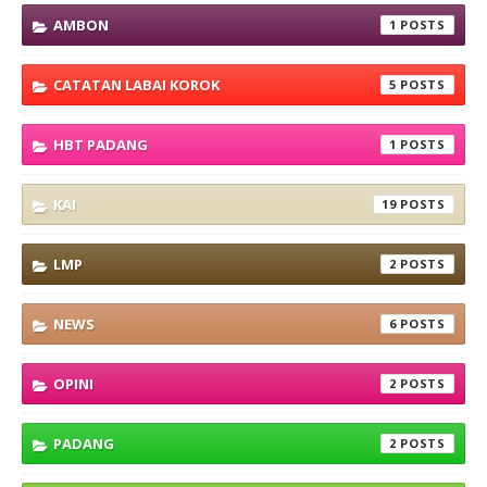
AMBON
1
CATATAN LABAI KOROK
5
HBT PADANG
1
KAI
19
LMP
2
NEWS
6
OPINI
2
PADANG
2