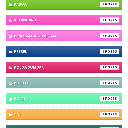
PAPUA
1
PEKANBARU
1
PENIKMAT KOPI HITAM
2
PESSEL
1
POLDA SUMBAR
3
POLITIK
1
POLRI
2
TNI
1