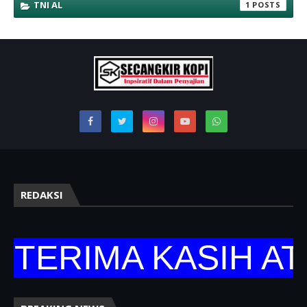
TNI AL
1
REDAKSI
ERIMA KASIH ATA