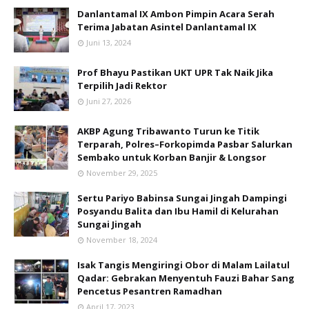
Danlantamal IX Ambon Pimpin Acara Serah
Terima Jabatan Asintel Danlantamal IX
Juni 13, 2024
Prof Bhayu Pastikan UKT UPR Tak Naik Jika
Terpilih Jadi Rektor
Juni 27, 2026
AKBP Agung Tribawanto Turun ke Titik
Terparah, Polres–Forkopimda Pasbar Salurkan
Sembako untuk Korban Banjir & Longsor
November 29, 2025
Sertu Pariyo Babinsa Sungai Jingah Dampingi
Posyandu Balita dan Ibu Hamil di Kelurahan
Sungai Jingah
November 18, 2024
Isak Tangis Mengiringi Obor di Malam Lailatul
Qadar: Gebrakan Menyentuh Fauzi Bahar Sang
Pencetus Pesantren Ramadhan
April 17, 2023