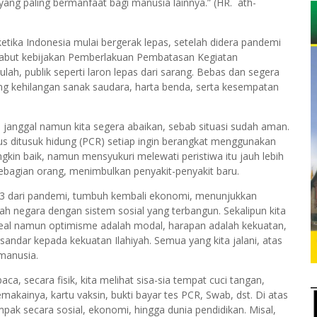
yang paling bermanfaat bagi manusia lainnya.” (HR. ath-
ketika Indonesia mulai bergerak lepas, setelah didera pandemi
cabut kebijakan Pemberlakuan Pembatasan Kegiatan
ah, publik seperti laron lepas dari sarang. Bebas dan segera
ng kehilangan sanak saudara, harta benda, serta kesempatan
an janggal namun kita segera abaikan, sebab situasi sudah aman.
arus ditusuk hidung (PCR) setiap ingin berangkat menggunakan
gkin baik, namun mensyukuri melewati peristiwa itu jauh lebih
ebagian orang, menimbulkan penyakit-penyakit baru.
 2023 dari pandemi, tumbuh kembali ekonomi, menunjukkan
h negara dengan sistem sosial yang terbangun. Sekalipun kita
deal namun optimisme adalah modal, harapan adalah kekuatan,
sandar kepada kekuatan Ilahiyah. Semua yang kita jalani, atas
 manusia.
a, secara fisik, kita melihat sisa-sia tempat cuci tangan,
kainya, kartu vaksin, bukti bayar tes PCR, Swab, dst. Di atas
ak secara sosial, ekonomi, hingga dunia pendidikan. Misal,