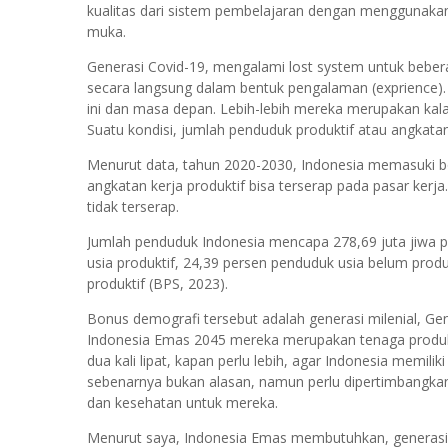
kualitas dari sistem pembelajaran dengan menggunakan
muka.
Generasi Covid-19, mengalami lost system untuk beber
secara langsung dalam bentuk pengalaman (exprience). 
ini dan masa depan. Lebih-lebih mereka merupakan kal
Suatu kondisi, jumlah penduduk produktif atau angkatan
Menurut data, tahun 2020-2030, Indonesia memasuki b
angkatan kerja produktif bisa terserap pada pasar kerja
tidak terserap.
Jumlah penduduk Indonesia mencapa 278,69 juta jiwa p
usia produktif, 24,39 persen penduduk usia belum prod
produktif (BPS, 2023).
Bonus demografi tersebut adalah generasi milenial, G
Indonesia Emas 2045 mereka merupakan tenaga produkt
dua kali lipat, kapan perlu lebih, agar Indonesia memil
sebenarnya bukan alasan, namun perlu dipertimbangka
dan kesehatan untuk mereka.
Menurut saya, Indonesia Emas membutuhkan, generasi y