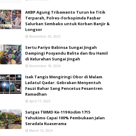
AKBP Agung Tribawanto Turun ke Titik
Terparah, Polres–Forkopimda Pasbar
Salurkan Sembako untuk Korban Banjir &
Longsor
November 29, 2025
Sertu Pariyo Babinsa Sungai Jingah
Dampingi Posyandu Balita dan Ibu Hamil
di Kelurahan Sungai Jingah
November 18, 2024
Isak Tangis Mengiringi Obor di Malam
Lailatul Qadar: Gebrakan Menyentuh
Fauzi Bahar Sang Pencetus Pesantren
Ramadhan
April 17, 2023
Satgas TMMD Ke-119 Kodim 1715
Yahukimo Capai 100% Pembukaan Jalan
Seradala Kuaserama
Maret 13, 2024