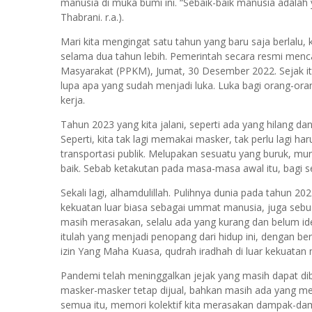
manusia di muka bumi ini. “Sebaik-baik manusia adalah 
Thabrani. r.a.).
Mari kita mengingat satu tahun yang baru saja berlalu, 
selama dua tahun lebih. Pemerintah secara resmi men
Masyarakat (PPKM), Jumat, 30 Desember 2022. Sejak itul
lupa apa yang sudah menjadi luka. Luka bagi orang-ora
kerja.
Tahun 2023 yang kita jalani, seperti ada yang hilang d
Seperti, kita tak lagi memakai masker, tak perlu lagi h
transportasi publik. Melupakan sesuatu yang buruk, mun
baik. Sebab ketakutan pada masa-masa awal itu, bagi s
Sekali lagi, alhamdulillah. Pulihnya dunia pada tahun
kekuatan luar biasa sebagai ummat manusia, juga sebua
masih merasakan, selalu ada yang kurang dan belum i
itulah yang menjadi penopang dari hidup ini, dengan ber
izin Yang Maha Kuasa, qudrah iradhah di luar kekuatan
Pandemi telah meninggalkan jejak yang masih dapat dibac
masker-masker tetap dijual, bahkan masih ada yang mema
semua itu, memori kolektif kita merasakan dampak-damp