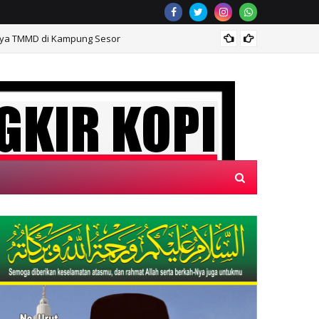
nya TMMD di Kampung Sesor
Ditlan