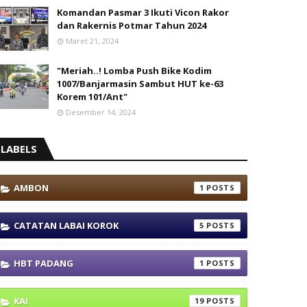
Komandan Pasmar 3 Ikuti Vicon Rakor
dan Rakernis Potmar Tahun 2024
Maret 21, 2024
"Meriah..! Lomba Push Bike Kodim
1007/Banjarmasin Sambut HUT ke-63
Korem 101/Ant"
Desember 14, 2024
LABELS
AMBON
1
CATATAN LABAI KOROK
5
HBT PADANG
1
KAI
19