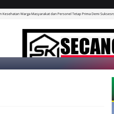
an Kesehatan Warga Masyarakat dan Personel Tetap Prima Demi Sukses
 "SECANGKIR KOPI"