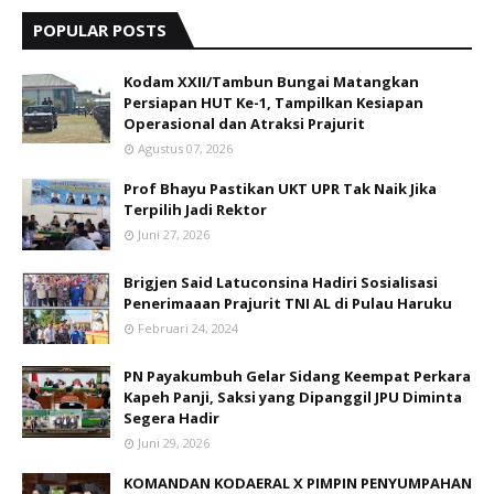
POPULAR POSTS
Kodam XXII/Tambun Bungai Matangkan
Persiapan HUT Ke-1, Tampilkan Kesiapan
Operasional dan Atraksi Prajurit
Agustus 07, 2026
Prof Bhayu Pastikan UKT UPR Tak Naik Jika
Terpilih Jadi Rektor
Juni 27, 2026
Brigjen Said Latuconsina Hadiri Sosialisasi
Penerimaaan Prajurit TNI AL di Pulau Haruku
Februari 24, 2024
PN Payakumbuh Gelar Sidang Keempat Perkara
Kapeh Panji, Saksi yang Dipanggil JPU Diminta
Segera Hadir
Juni 29, 2026
KOMANDAN KODAERAL X PIMPIN PENYUMPAHAN