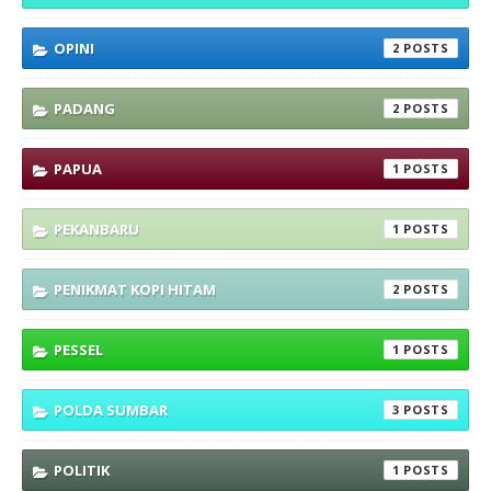
OPINI
2
PADANG
2
PAPUA
1
PEKANBARU
1
PENIKMAT KOPI HITAM
2
PESSEL
1
POLDA SUMBAR
3
POLITIK
1