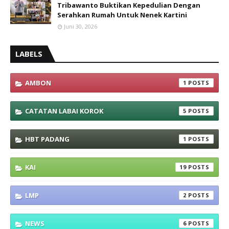
Tribawanto Buktikan Kepedulian Dengan
Serahkan Rumah Untuk Nenek Kartini
Juni 30, 2026
LABELS
AMBON
1
CATATAN LABAI KOROK
5
HBT PADANG
1
KAI
19
LMP
2
NEWS
6